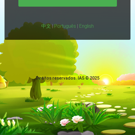
中文
|
Português
|
English
Direitos reservados. IAS © 2025